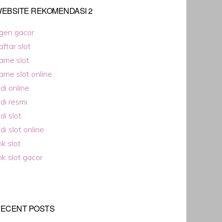
EBSITE REKOMENDASI 2
gen gacor
aftar slot
ame slot
ame slot online
udi online
udi resmi
udi slot
udi slot online
ink slot
ink slot gacor
ECENT POSTS