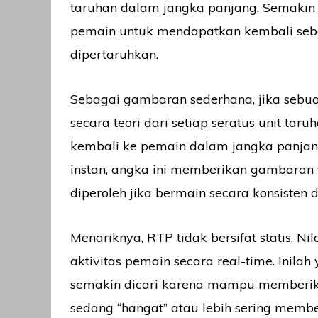
taruhan dalam jangka panjang. Semakin t
pemain untuk mendapatkan kembali seba
dipertaruhkan.
Sebagai gambaran sederhana, jika seb
secara teori dari setiap seratus unit taru
kembali ke pemain dalam jangka panja
instan, angka ini memberikan gambaran 
diperoleh jika bermain secara konsisten 
Menariknya, RTP tidak bersifat statis. N
aktivitas pemain secara real-time. Inil
semakin dicari karena mampu memberik
sedang “hangat” atau lebih sering mem