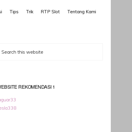
i
Tips
Trik
RTP Slot
Tentang Kami
Primary
earch
Sidebar
his
ebsite
EBSITE REKOMENDASI 1
aguar33
esla338