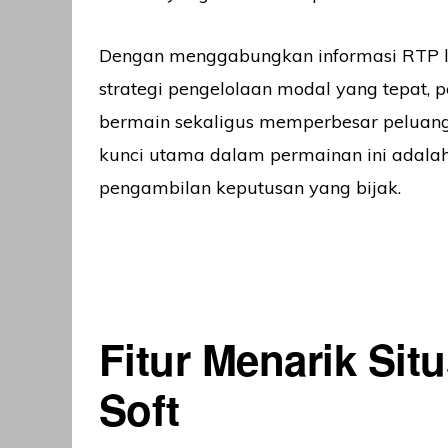
Dengan menggabungkan informasi RTP li
strategi pengelolaan modal yang tepat,
bermain sekaligus memperbesar peluang h
kunci utama dalam permainan ini adalah
pengambilan keputusan yang bijak.
Fitur Menarik Sit
Soft