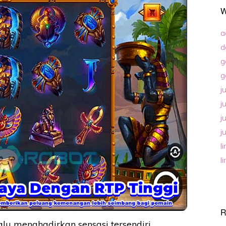
W
a
d
g
g
j
j
j
j
l
l
R
lu menghadirkan sensasi tersendiri,