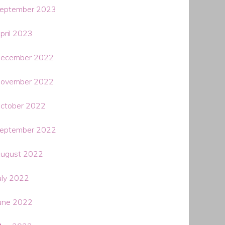
eptember 2023
pril 2023
ecember 2022
ovember 2022
ctober 2022
eptember 2022
ugust 2022
uly 2022
une 2022