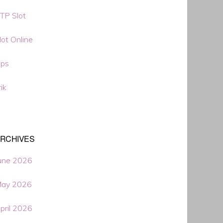
TP Slot
lot Online
ips
rik
RCHIVES
une 2026
ay 2026
pril 2026