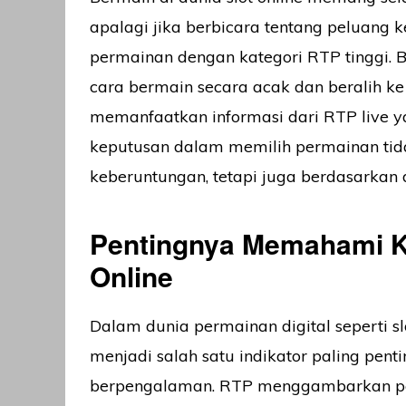
apalagi jika berbicara tentang peluang 
permainan dengan kategori RTP tinggi. 
cara bermain secara acak dan beralih ke 
memanfaatkan informasi dari RTP live yan
keputusan dalam memilih permainan tid
keberuntungan, tetapi juga berdasarkan 
Pentingnya Memahami K
Online
Dalam dunia permainan digital seperti sl
menjadi salah satu indikator paling pent
berpengalaman. RTP menggambarkan per