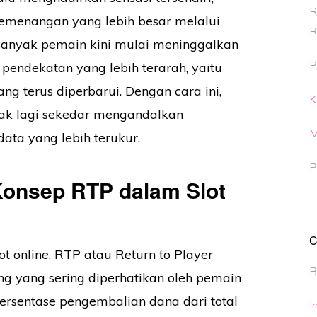
R
kemenangan yang lebih besar melalui
R
Banyak pemain kini mulai meninggalkan
P
pendekatan yang lebih terarah, yaitu
g terus diperbarui. Dengan cara ini,
K
ak lagi sekedar mengandalkan
M
data yang lebih terukur.
P
onsep RTP dalam Slot
C
ot online, RTP atau Return to Player
B
ing yang sering diperhatikan oleh pemain
sentase pengembalian dana dari total
I