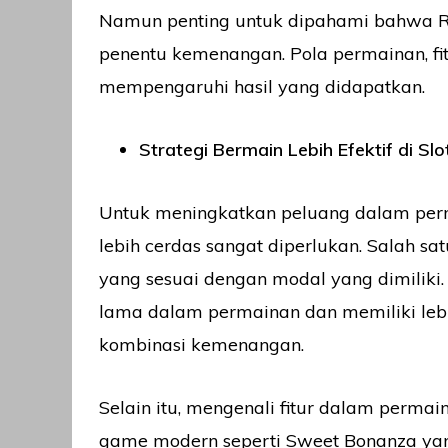
Namun penting untuk dipahami bahwa RT
penentu kemenangan. Pola permainan, fit
mempengaruhi hasil yang didapatkan.
Strategi Bermain Lebih Efektif di Sl
Untuk meningkatkan peluang dalam perm
lebih cerdas sangat diperlukan. Salah 
yang sesuai dengan modal yang dimiliki.
lama dalam permainan dan memiliki le
kombinasi kemenangan.
Selain itu, mengenali fitur dalam perma
game modern seperti Sweet Bonanza yang 