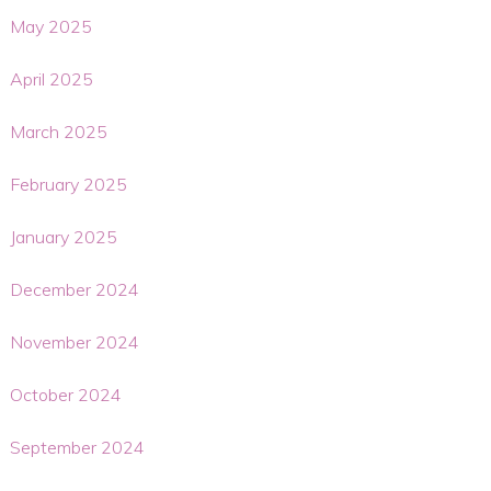
May 2025
April 2025
March 2025
February 2025
January 2025
December 2024
November 2024
October 2024
September 2024