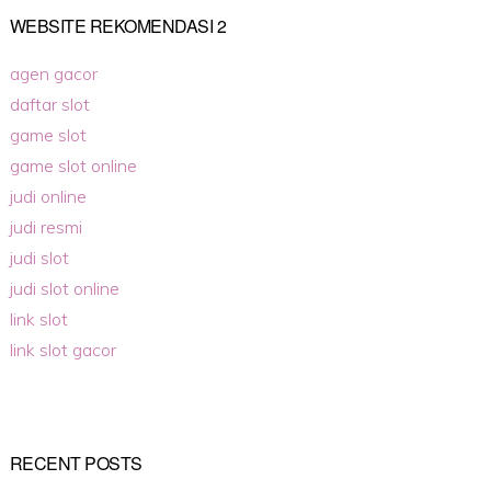
WEBSITE REKOMENDASI 2
agen gacor
daftar slot
game slot
game slot online
judi online
judi resmi
judi slot
judi slot online
link slot
link slot gacor
RECENT POSTS