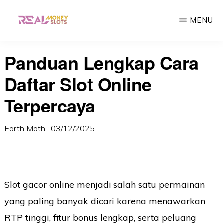
Skip
Skip
MENU
to
to
main
primary
REAL
Pusat
MONEY
Panduan Lengkap Cara
content
sidebar
SLOTS
Informasi
1
Daftar Slot Online
Judi
Slot
Terpercaya
Online
Terlengkap
Earth Moth
·
03/12/2025
·
Dan
Terbaru
Slot gacor online menjadi salah satu permainan
yang paling banyak dicari karena menawarkan
RTP tinggi, fitur bonus lengkap, serta peluang