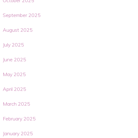
October 2025
September 2025
August 2025
July 2025
June 2025
May 2025
April 2025
March 2025
February 2025
January 2025