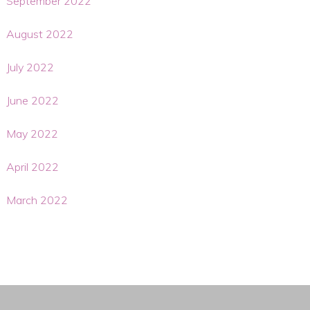
September 2022
August 2022
July 2022
June 2022
May 2022
April 2022
March 2022