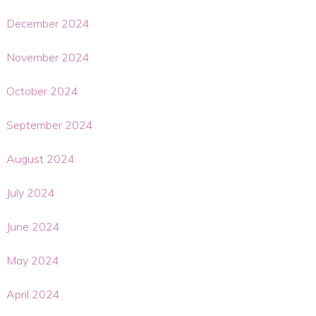
December 2024
November 2024
October 2024
September 2024
August 2024
July 2024
June 2024
May 2024
April 2024