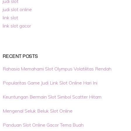
judi slot
judi slot online
link slot
link slot gacor
RECENT POSTS
Rahasia Memahami Slot Olympus Volatilitas Rendah
Popularitas Game Judi Link Slot Online Hari Ini
Keuntungan Bermain Slot Simbol Scatter Hitam
Mengenal Seluk Beluk Slot Online
Panduan Slot Online Gacor Tema Buah