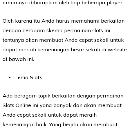
umumnya diharapkan oleh tiap beberapa player.
Oleh karena itu Anda harus memahami berkaitan
dengan beragam skema permainan slots ini
tentunya akan membuat Anda cepat sekali untuk
dapat meraih kemenangan besar sekali di website
di bawah ini.
Tema Slots
Ada beragam topik berkaitan dengan permainan
Slots Online ini yang banyak dan akan membuat
Anda cepat sekali untuk dapat meraih
kemenangan baik.
Yang begitu akan membuat