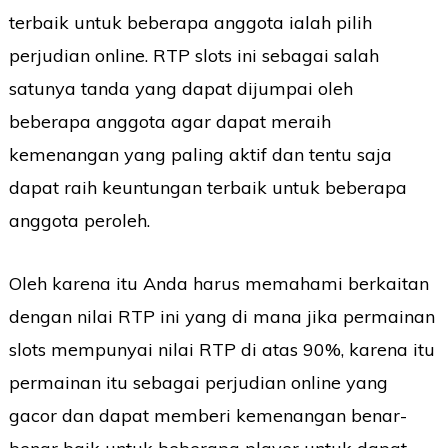
terbaik untuk beberapa anggota ialah pilih
perjudian online. RTP slots ini sebagai salah
satunya tanda yang dapat dijumpai oleh
beberapa anggota agar dapat meraih
kemenangan yang paling aktif dan tentu saja
dapat raih keuntungan terbaik untuk beberapa
anggota peroleh.
Oleh karena itu Anda harus memahami berkaitan
dengan nilai RTP ini yang di mana jika permainan
slots mempunyai nilai RTP di atas 90%, karena itu
permainan itu sebagai perjudian online yang
gacor dan dapat memberi kemenangan benar-