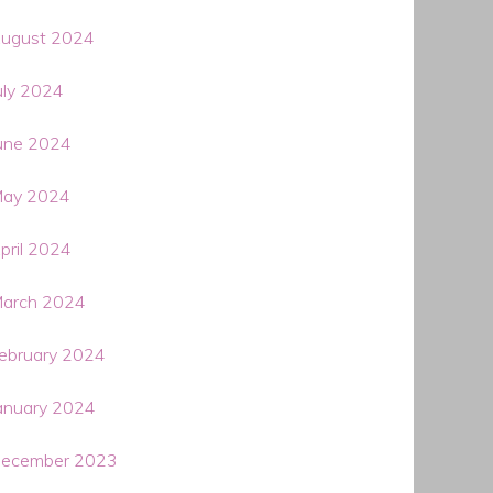
ugust 2024
uly 2024
une 2024
ay 2024
pril 2024
arch 2024
ebruary 2024
anuary 2024
ecember 2023