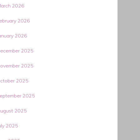
arch 2026
ebruary 2026
anuary 2026
ecember 2025
ovember 2025
ctober 2025
eptember 2025
ugust 2025
uly 2025