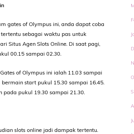
in
M
F
 gates of Olympus ini, anda dapat coba
 tertentu sebagai waktu pas untuk
J
i Situs Agen Slots Online. Di saat pagi,
D
ukul 00.15 sampai 02.30.
N
 Gates of Olympus ini ialah 11.03 sampai
O
 bermain start pukul 15.30 sampai 16.45.
S
 pada pukul 19.30 sampai 21.30.
A
J
n slots online jadi dampak tertentu.