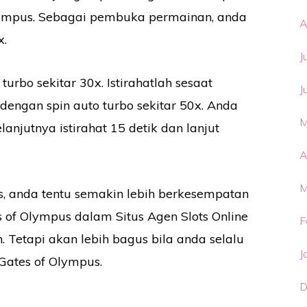
lympus. Sebagai pembuka permainan, anda
A
x.
J
urbo sekitar 30x. Istirahatlah sesaat
J
 dengan spin auto turbo sekitar 50x. Anda
M
anjutnya istirahat 15 detik dan lanjut
A
M
s, anda tentu semakin lebih berkesempatan
of Olympus dalam Situs Agen Slots Online
F
 Tetapi akan lebih bagus bila anda selalu
J
 Gates of Olympus.
D