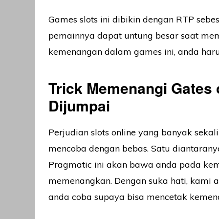
Games slots ini dibikin dengan RTP se
pemainnya dapat untung besar saat mem
kemenangan dalam games ini, anda haru
Trick Memenangi Gates 
Dijumpai
Perjudian slots online yang banyak seka
mencoba dengan bebas. Satu diantarany
Pragmatic ini akan bawa anda pada keme
memenangkan. Dengan suka hati, kami 
anda coba supaya bisa mencetak kemena