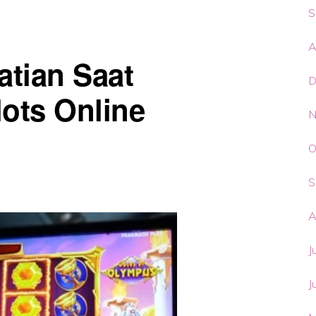
S
A
atian Saat
D
lots Online
N
O
S
A
J
J