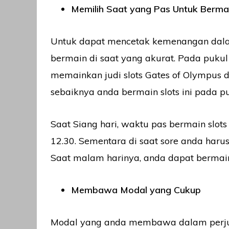
Memilih Saat yang Pas Untuk Berma
Untuk dapat mencetak kemenangan dalam
bermain di saat yang akurat. Pada pukul
memainkan judi slots Gates of Olympus dar
sebaiknya anda bermain slots ini pada p
Saat Siang hari, waktu pas bermain slots
12.30. Sementara di saat sore anda harus
Saat malam harinya, anda dapat bermain
Membawa Modal yang Cukup
Modal yang anda membawa dalam perjudia