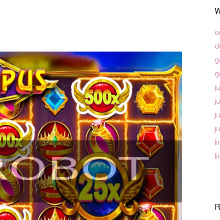
W
a
d
g
g
j
j
j
j
l
l
R