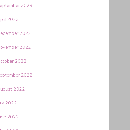
eptember 2023
pril 2023
ecember 2022
ovember 2022
ctober 2022
eptember 2022
ugust 2022
uly 2022
une 2022