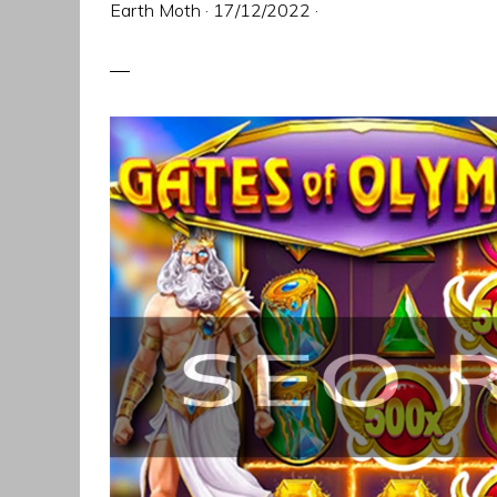
Earth Moth
·
17/12/2022
·