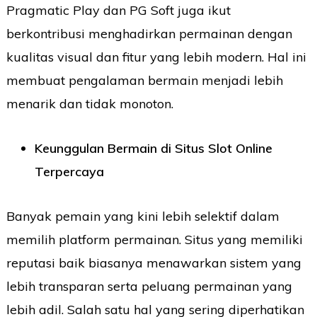
Pragmatic Play dan PG Soft juga ikut
berkontribusi menghadirkan permainan dengan
kualitas visual dan fitur yang lebih modern. Hal ini
membuat pengalaman bermain menjadi lebih
menarik dan tidak monoton.
Keunggulan Bermain di Situs Slot Online
Terpercaya
Banyak pemain yang kini lebih selektif dalam
memilih platform permainan. Situs yang memiliki
reputasi baik biasanya menawarkan sistem yang
lebih transparan serta peluang permainan yang
lebih adil. Salah satu hal yang sering diperhatikan