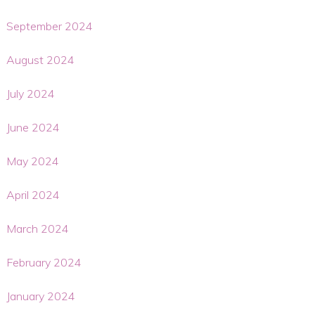
September 2024
August 2024
July 2024
June 2024
May 2024
April 2024
March 2024
February 2024
January 2024