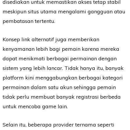
disediakan untuk memastikan akses tetap stabil
meskipun situs utama mengalami gangguan atau
pembatasan tertentu.
Konsep link alternatif juga memberikan
kenyamanan lebih bagi pemain karena mereka
dapat menikmati berbagai permainan dengan
sistem yang lebih lancar. Tidak hanya itu, banyak
platform kini menggabungkan berbagai kategori
permainan dalam satu akun sehingga pemain
tidak perlu membuat banyak registrasi berbeda
untuk mencoba game lain.
Selain itu, beberapa provider ternama seperti