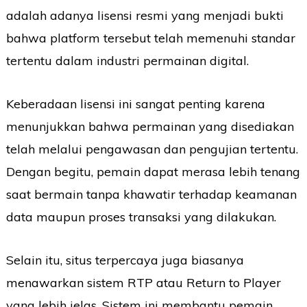
adalah adanya lisensi resmi yang menjadi bukti
bahwa platform tersebut telah memenuhi standar
tertentu dalam industri permainan digital.
Keberadaan lisensi ini sangat penting karena
menunjukkan bahwa permainan yang disediakan
telah melalui pengawasan dan pengujian tertentu.
Dengan begitu, pemain dapat merasa lebih tenang
saat bermain tanpa khawatir terhadap keamanan
data maupun proses transaksi yang dilakukan.
Selain itu, situs terpercaya juga biasanya
menawarkan sistem RTP atau Return to Player
yang lebih jelas. Sistem ini membantu pemain