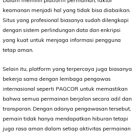
Dalam memilih platform permainan, faktor
keamanan menjadi hal yang tidak bisa diabaikan.
Situs yang profesional biasanya sudah dilengkapi
dengan sistem perlindungan data dan enkripsi
yang kuat untuk menjaga informasi pengguna
tetap aman.
Selain itu, platform yang terpercaya juga biasanya
bekerja sama dengan lembaga pengawas
internasional seperti PAGCOR untuk memastikan
bahwa semua permainan berjalan secara adil dan
transparan.
Dengan adanya pengawasan tersebut,
pemain tidak hanya mendapatkan hiburan tetapi
juga rasa aman dalam setiap aktivitas permainan