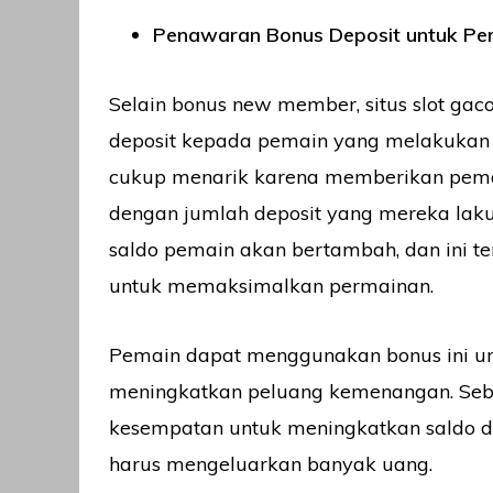
Penawaran Bonus Deposit untuk Pe
Selain bonus new member, situs slot gac
deposit kepada pemain yang melakukan de
cukup menarik karena memberikan pema
dengan jumlah deposit yang mereka laku
saldo pemain akan bertambah, dan ini t
untuk memaksimalkan permainan.
Pemain dapat menggunakan bonus ini u
meningkatkan peluang kemenangan. Seb
kesempatan untuk meningkatkan saldo 
harus mengeluarkan banyak uang.