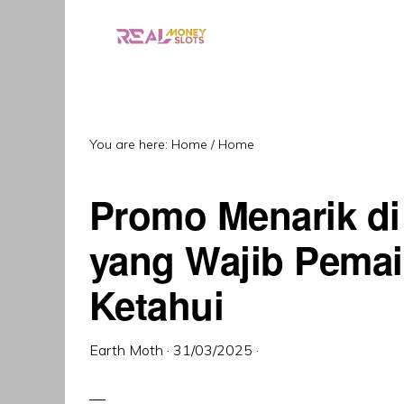
Skip
Skip
Skip
to
to
to
primary
main
primary
REAL
Pusat
MONEY
navigation
content
sidebar
SLOTS
Informasi
1
Judi
You are here: Home
/
Home
Slot
Promo Menarik di 
Online
Terlengkap
yang Wajib Pemai
Dan
Ketahui
Terbaru
Earth Moth
·
31/03/2025
·