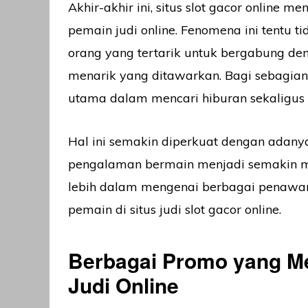
Akhir-akhir ini, situs slot gacor online 
pemain judi online. Fenomena ini tentu
orang yang tertarik untuk bergabung den
menarik yang ditawarkan. Bagi sebagian 
utama dalam mencari hiburan sekaligus
Hal ini semakin diperkuat dengan adan
pengalaman bermain menjadi semakin m
lebih dalam mengenai berbagai penawar
pemain di situs judi slot gacor online.
Berbagai Promo yang Men
Judi Online