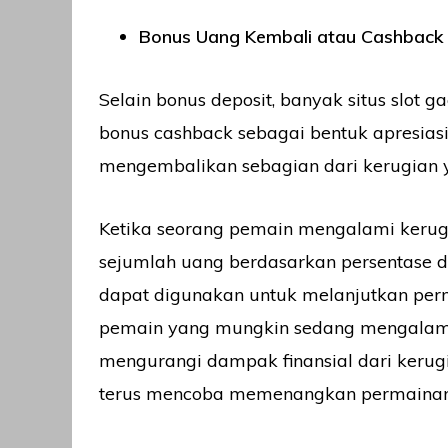
Bonus Uang Kembali atau Cashbac
Selain bonus deposit, banyak situs slot
bonus cashback sebagai bentuk apresias
mengembalikan sebagian dari kerugian 
Ketika seorang pemain mengalami keru
sejumlah uang berdasarkan persentase d
dapat digunakan untuk melanjutkan per
pemain yang mungkin sedang mengalami 
mengurangi dampak finansial dari keru
terus mencoba memenangkan permainan