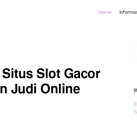
Home
Informas
S
t
w
Situs Slot Gacor
n Judi Online
W
J
T