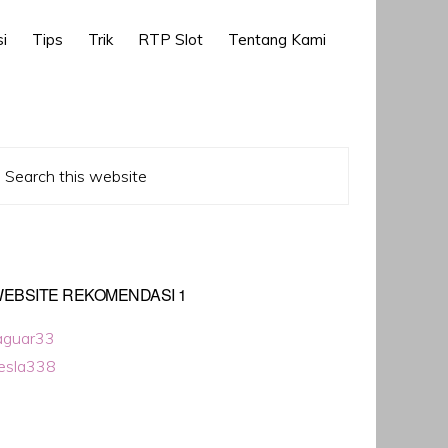
i
Tips
Trik
RTP Slot
Tentang Kami
Primary
earch
Sidebar
his
ebsite
EBSITE REKOMENDASI 1
aguar33
esla338