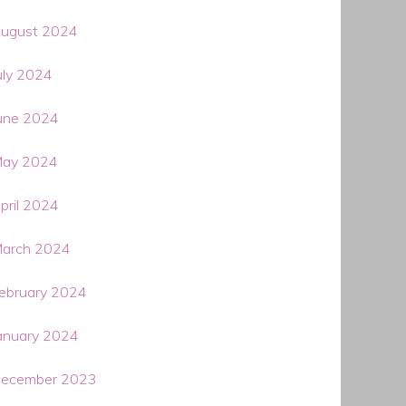
ugust 2024
uly 2024
une 2024
ay 2024
pril 2024
arch 2024
ebruary 2024
anuary 2024
ecember 2023