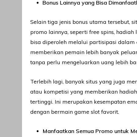
Bonus Lainnya yang Bisa Dimanfaat
Selain tiga jenis bonus utama tersebut, si
promo lainnya, seperti free spins, hadia
bisa diperoleh melalui partisipasi dalam
memberikan pemain lebih banyak pelua
tanpa perlu mengeluarkan uang lebih ba
Terlebih lagi, banyak situs yang juga 
atau kompetisi yang memberikan hadiah
tertinggi. Ini merupakan kesempatan e
dengan bermain game slot favorit.
Manfaatkan Semua Promo untuk Me