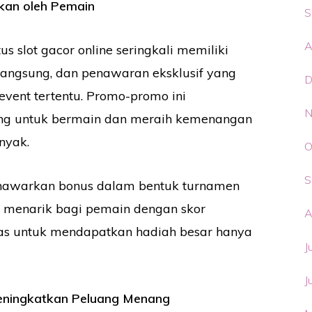
kan oleh Pemain
S
A
tus slot gacor online seringkali memiliki
h langsung, dan penawaran eksklusif yang
D
 event tertentu. Promo-promo ini
N
ng untuk bermain dan meraih kemenangan
nyak.
O
S
menawarkan bonus dalam bentuk turnamen
 menarik bagi pemain dengan skor
A
mas untuk mendapatkan hadiah besar hanya
J
J
ningkatkan Peluang Menang