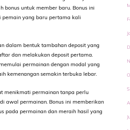
M
h bonus untuk member baru. Bonus ini
gi pemain yang baru pertama kali
F
J
kan dalam bentuk tambahan deposit yang
D
ftar dan melakukan deposit pertama.
N
t memulai permainan dengan modal yang
raih kemenangan semakin terbuka lebar.
O
S
at menikmati permainan tanpa perlu
i awal permainan. Bonus ini memberikan
A
kus pada permainan dan meraih hasil yang
J