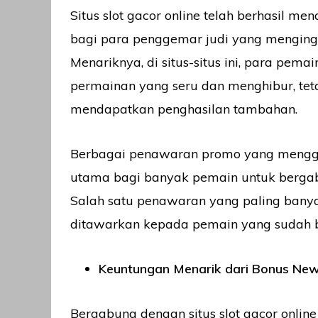
Situs slot gacor online telah berhasil m
bagi para penggemar judi yang mengingin
Menariknya, di situs-situs ini, para pem
permainan yang seru dan menghibur, tet
mendapatkan penghasilan tambahan.
Berbagai penawaran promo yang menggiu
utama bagi banyak pemain untuk bergabun
Salah satu penawaran yang paling bany
ditawarkan kepada pemain yang sudah 
Keuntungan Menarik dari Bonus New
Bergabung dengan situs slot gacor onli