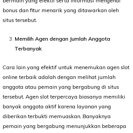
bermain yang efektif serta informasi mengenai
bonus dan fitur menarik yang ditawarkan oleh
situs tersebut.
Memilih Agen dengan Jumlah Anggota
Terbanyak
Cara lain yang efektif untuk menemukan agen slot
online terbaik adalah dengan melihat jumlah
anggota atau pemain yang bergabung di situs
tersebut. Agen slot terpercaya biasanya memiliki
banyak anggota aktif karena layanan yang
diberikan terbukti memuaskan.
Banyaknya
pemain yang bergabung menunjukkan beberapa