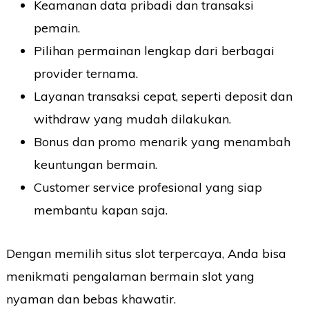
Keamanan data pribadi dan transaksi
pemain.
Pilihan permainan lengkap dari berbagai
provider ternama.
Layanan transaksi cepat, seperti deposit dan
withdraw yang mudah dilakukan.
Bonus dan promo menarik yang menambah
keuntungan bermain.
Customer service profesional yang siap
membantu kapan saja.
Dengan memilih situs slot terpercaya, Anda bisa
menikmati pengalaman bermain slot yang
nyaman dan bebas khawatir.