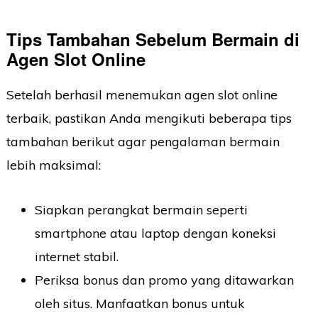
Tips Tambahan Sebelum Bermain di
Agen Slot Online
Setelah berhasil menemukan agen slot online
terbaik, pastikan Anda mengikuti beberapa tips
tambahan berikut agar pengalaman bermain
lebih maksimal:
Siapkan perangkat bermain seperti
smartphone atau laptop dengan koneksi
internet stabil.
Periksa bonus dan promo yang ditawarkan
oleh situs. Manfaatkan bonus untuk