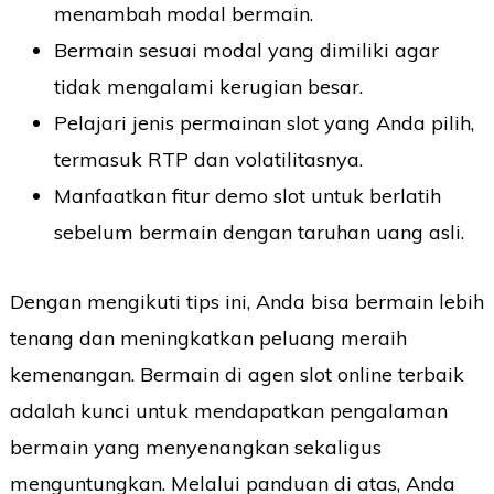
menambah modal bermain.
Bermain sesuai modal yang dimiliki agar
tidak mengalami kerugian besar.
Pelajari jenis permainan slot yang Anda pilih,
termasuk RTP dan volatilitasnya.
Manfaatkan fitur demo slot untuk berlatih
sebelum bermain dengan taruhan uang asli.
Dengan mengikuti tips ini, Anda bisa bermain lebih
tenang dan meningkatkan peluang meraih
kemenangan.
Bermain di agen slot online terbaik
adalah kunci untuk mendapatkan pengalaman
bermain yang menyenangkan sekaligus
menguntungkan. Melalui panduan di atas, Anda