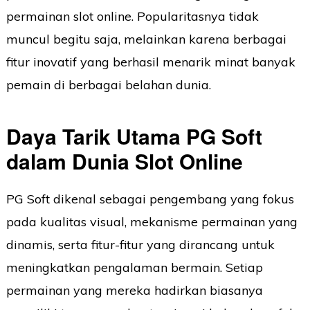
permainan slot online. Popularitasnya tidak
muncul begitu saja, melainkan karena berbagai
fitur inovatif yang berhasil menarik minat banyak
pemain di berbagai belahan dunia.
Daya Tarik Utama PG Soft
dalam Dunia Slot Online
PG Soft dikenal sebagai pengembang yang fokus
pada kualitas visual, mekanisme permainan yang
dinamis, serta fitur-fitur yang dirancang untuk
meningkatkan pengalaman bermain. Setiap
permainan yang mereka hadirkan biasanya