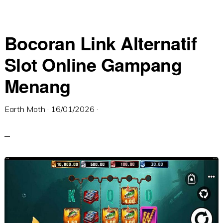
Bocoran Link Alternatif
Slot Online Gampang
Menang
Earth Moth
·
16/01/2026
·