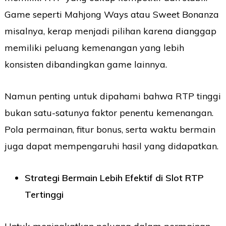
Game seperti Mahjong Ways atau Sweet Bonanza
misalnya, kerap menjadi pilihan karena dianggap
memiliki peluang kemenangan yang lebih
konsisten dibandingkan game lainnya.
Namun penting untuk dipahami bahwa RTP tinggi
bukan satu-satunya faktor penentu kemenangan.
Pola permainan, fitur bonus, serta waktu bermain
juga dapat mempengaruhi hasil yang didapatkan.
Strategi Bermain Lebih Efektif di Slot RTP
Tertinggi