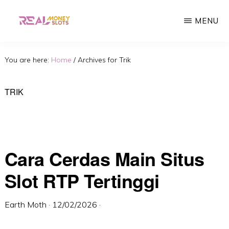
Skip
Skip
MENU
to
to
main
primary
REAL
Pusat
MONEY
content
sidebar
You are here:
Home
/
Archives for Trik
SLOTS
Informasi
1
Judi
TRIK
Slot
Online
Terlengkap
Dan
Cara Cerdas Main Situs
Terbaru
Slot RTP Tertinggi
Earth Moth
·
12/02/2026
·