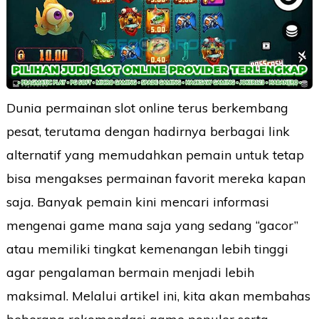
Dunia permainan slot online terus berkembang
pesat, terutama dengan hadirnya berbagai link
alternatif yang memudahkan pemain untuk tetap
bisa mengakses permainan favorit mereka kapan
saja. Banyak pemain kini mencari informasi
mengenai game mana saja yang sedang “gacor”
atau memiliki tingkat kemenangan lebih tinggi
agar pengalaman bermain menjadi lebih
maksimal. Melalui artikel ini, kita akan membahas