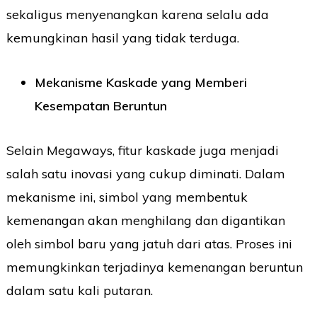
sekaligus menyenangkan karena selalu ada
kemungkinan hasil yang tidak terduga.
Mekanisme Kaskade yang Memberi
Kesempatan Beruntun
Selain Megaways, fitur kaskade juga menjadi
salah satu inovasi yang cukup diminati. Dalam
mekanisme ini, simbol yang membentuk
kemenangan akan menghilang dan digantikan
oleh simbol baru yang jatuh dari atas. Proses ini
memungkinkan terjadinya kemenangan beruntun
dalam satu kali putaran.