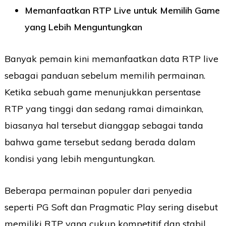
Memanfaatkan RTP Live untuk Memilih Game
yang Lebih Menguntungkan
Banyak pemain kini memanfaatkan data RTP live
sebagai panduan sebelum memilih permainan.
Ketika sebuah game menunjukkan persentase
RTP yang tinggi dan sedang ramai dimainkan,
biasanya hal tersebut dianggap sebagai tanda
bahwa game tersebut sedang berada dalam
kondisi yang lebih menguntungkan.
Beberapa permainan populer dari penyedia
seperti PG Soft dan Pragmatic Play sering disebut
memiliki RTP yang cukup kompetitif dan stabil.