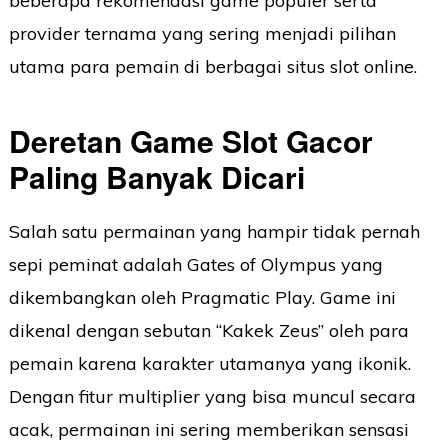
beberapa rekomendasi game populer serta
provider ternama yang sering menjadi pilihan
utama para pemain di berbagai situs slot online.
Deretan Game Slot Gacor
Paling Banyak Dicari
Salah satu permainan yang hampir tidak pernah
sepi peminat adalah Gates of Olympus yang
dikembangkan oleh Pragmatic Play. Game ini
dikenal dengan sebutan “Kakek Zeus” oleh para
pemain karena karakter utamanya yang ikonik.
Dengan fitur multiplier yang bisa muncul secara
acak, permainan ini sering memberikan sensasi