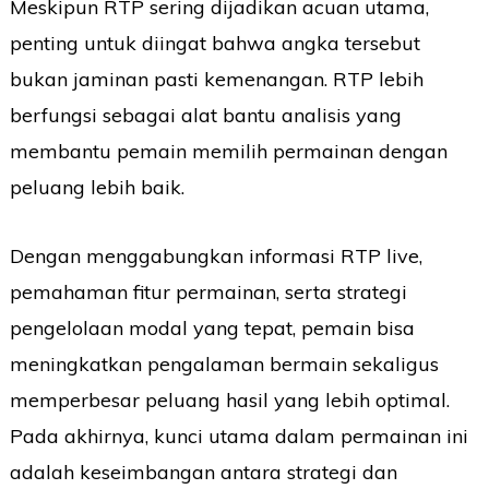
Meskipun RTP sering dijadikan acuan utama,
penting untuk diingat bahwa angka tersebut
bukan jaminan pasti kemenangan. RTP lebih
berfungsi sebagai alat bantu analisis yang
membantu pemain memilih permainan dengan
peluang lebih baik.
Dengan menggabungkan informasi RTP live,
pemahaman fitur permainan, serta strategi
pengelolaan modal yang tepat, pemain bisa
meningkatkan pengalaman bermain sekaligus
memperbesar peluang hasil yang lebih optimal.
Pada akhirnya, kunci utama dalam permainan ini
adalah keseimbangan antara strategi dan