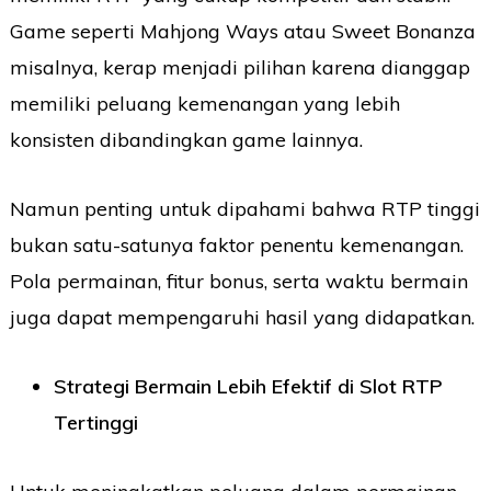
Game seperti Mahjong Ways atau Sweet Bonanza
misalnya, kerap menjadi pilihan karena dianggap
memiliki peluang kemenangan yang lebih
konsisten dibandingkan game lainnya.
Namun penting untuk dipahami bahwa RTP tinggi
bukan satu-satunya faktor penentu kemenangan.
Pola permainan, fitur bonus, serta waktu bermain
juga dapat mempengaruhi hasil yang didapatkan.
Strategi Bermain Lebih Efektif di Slot RTP
Tertinggi