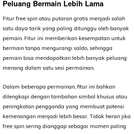
Peluang Bermain Lebih Lama
Fitur free spin atau putaran gratis menjadi salah
satu daya tarik yang paling ditunggu oleh banyak
pemain. Fitur ini memberikan kesempatan untuk
bermain tanpa mengurangi saldo, sehingga
pemain bisa mendapatkan lebih banyak peluang
menang dalam satu sesi permainan.
Dalam beberapa permainan, fitur ini bahkan
dilengkapi dengan tambahan simbol khusus atau
peningkatan pengganda yang membuat potensi
kemenangan menjadi lebih besar. Tidak heran jika
free spin sering dianggap sebagai momen paling