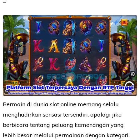
Bermain di dunia slot online memang selalu
menghadirkan sensasi tersendiri, apalagi jika
berbicara tentang peluang kemenangan yang
lebih besar melalui permainan dengan kategori