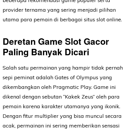
beberapa rekomendasi game populer serta
provider ternama yang sering menjadi pilihan
utama para pemain di berbagai situs slot online.
Deretan Game Slot Gacor
Paling Banyak Dicari
Salah satu permainan yang hampir tidak pernah
sepi peminat adalah Gates of Olympus yang
dikembangkan oleh Pragmatic Play. Game ini
dikenal dengan sebutan “Kakek Zeus” oleh para
pemain karena karakter utamanya yang ikonik.
Dengan fitur multiplier yang bisa muncul secara
acak, permainan ini sering memberikan sensasi