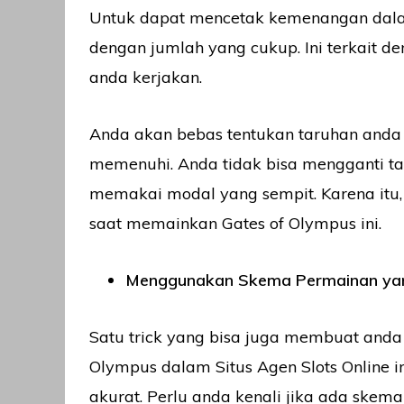
Untuk dapat mencetak kemenangan dala
dengan jumlah yang cukup. Ini terkait 
anda kerjakan.
Anda akan bebas tentukan taruhan and
memenuhi. Anda tidak bisa mengganti t
memakai modal yang sempit. Karena itu
saat memainkan Gates of Olympus ini.
Menggunakan Skema Permainan ya
Satu trick yang bisa juga membuat anda
Olympus dalam Situs Agen Slots Online 
akurat. Perlu anda kenali jika ada ske