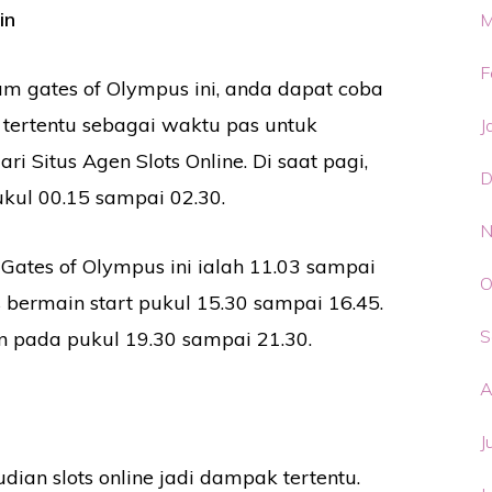
in
M
F
 gates of Olympus ini, anda dapat coba
 tertentu sebagai waktu pas untuk
J
i Situs Agen Slots Online. Di saat pagi,
D
ukul 00.15 sampai 02.30.
N
 Gates of Olympus ini ialah 11.03 sampai
O
 bermain start pukul 15.30 sampai 16.45.
S
 pada pukul 19.30 sampai 21.30.
A
J
n slots online jadi dampak tertentu.