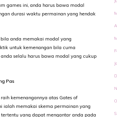
J
m games ini, anda harus bawa modal
M
dengan durasi waktu permainan yang hendak
A
M
a bila anda memakai modal yang
aktik untuk kemenangan bila cuma
F
, anda selalu harus bawa modal yang cukup
J
D
ng Pas
N
 raih kemenangannya atas Gates of
O
ini ialah memakai skema permainan yang
S
ma tertentu yang dapat mengantar anda pada