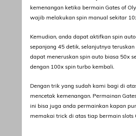
kemenangan ketika bermain Gates of O
wajib melakukan spin manual sekitar 10
Kemudian, anda dapat aktifkan spin auto t
sepanjang 45 detik, selanjutnya teruskan
dapat meneruskan spin auto biasa 50x sel
dengan 100x spin turbo kembali.
Dengan trik yang sudah kami bagi di ata
mencetak kemenangan. Permainan Gates 
ini bisa juga anda permainkan kapan pun.
memakai trick di atas tiap bermain slots