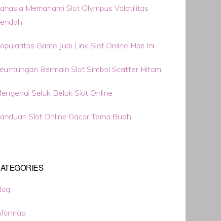
ahasia Memahami Slot Olympus Volatilitas
endah
opularitas Game Judi Link Slot Online Hari Ini
euntungan Bermain Slot Simbol Scatter Hitam
engenal Seluk Beluk Slot Online
anduan Slot Online Gacor Tema Buah
ATEGORIES
log
nformasi