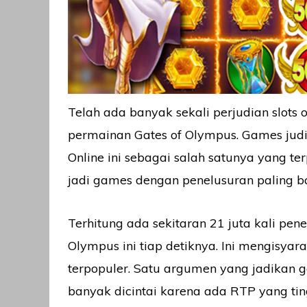
Telah ada banyak sekali perjudian slots o
permainan Gates of Olympus. Games judi s
Online ini sebagai salah satunya yang t
jadi games dengan penelusuran paling b
Terhitung ada sekitaran 21 juta kali pen
Olympus ini tiap detiknya. Ini mengisyara
terpopuler. Satu argumen yang jadikan ga
banyak dicintai karena ada RTP yang ting