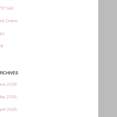
TP Slot
lot Online
ips
rik
RCHIVES
une 2026
ay 2026
pril 2026