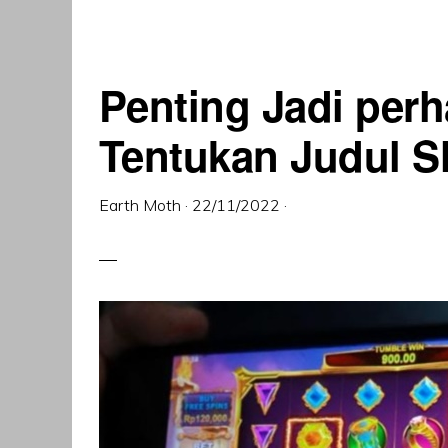
Penting Jadi perh
Tentukan Judul S
Earth Moth
·
22/11/2022
·