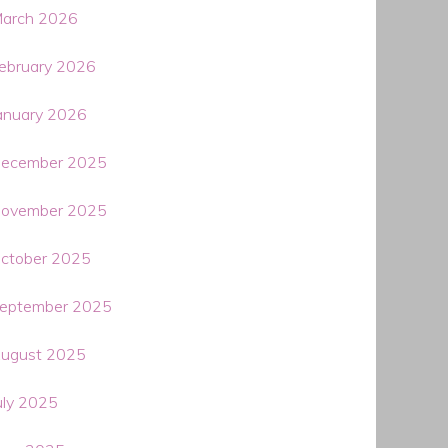
arch 2026
ebruary 2026
anuary 2026
ecember 2025
ovember 2025
ctober 2025
eptember 2025
ugust 2025
uly 2025