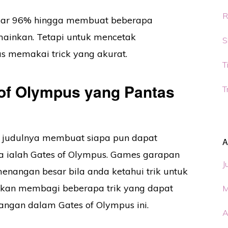
R
besar 96% hingga membuat beberapa
ainkan. Tetapi untuk mencetak
S
s memakai trick yang akurat.
T
of Olympus yang Pantas
T
li judulnya membuat siapa pun dapat
A
a ialah Gates of Olympus. Games garapan
J
nangan besar bila anda ketahui trik untuk
akan membagi beberapa trik yang dapat
M
ngan dalam Gates of Olympus ini.
A