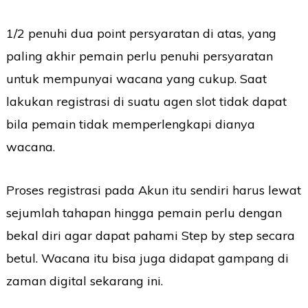
1/2 penuhi dua point persyaratan di atas, yang
paling akhir pemain perlu penuhi persyaratan
untuk mempunyai wacana yang cukup. Saat
lakukan registrasi di suatu agen slot tidak dapat
bila pemain tidak memperlengkapi dianya
wacana.
Proses registrasi pada Akun itu sendiri harus lewat
sejumlah tahapan hingga pemain perlu dengan
bekal diri agar dapat pahami Step by step secara
betul. Wacana itu bisa juga didapat gampang di
zaman digital sekarang ini.