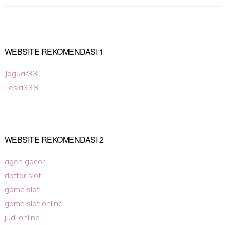
Sidebar
website
WEBSITE REKOMENDASI 1
Jaguar33
Tesla338
WEBSITE REKOMENDASI 2
agen gacor
daftar slot
game slot
game slot online
judi online