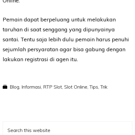
Online.
Pemain dapat berpeluang untuk melakukan
taruhan di saat senggang yang dipunyainya
santai. Tentu saja lebih dulu pemain harus penuhi
sejumlah persyaratan agar bisa gabung dengan
lakukan registrasi di agen itu.
Blog
,
Informasi
,
RTP Slot
,
Slot Online
,
Tips
,
Trik
Primary
Search
this