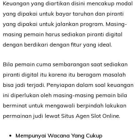
Keuangan yang diartikan disini mencakup modal
yang dipakai untuk bayar taruhan dan piranti
yang dipakai untuk jalankan program. Masing-
masing pemain harus sediakan piranti digital
dengan berdikari dengan fitur yang ideal.
Bila pemain cuma sembarangan saat sediakan
piranti digital itu karena itu beragam masalah
bisa jadi terjadi. Penyiapan dalam soal keuangan
ini diperlukan oleh masing-masing pemain bila
berminat untuk mengawali berpindah lakukan
permainan judi lewat Situs Agen Slot Online.
Mempunyai Wacana Yang Cukup