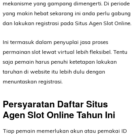
mekanisme yang gampang dimengerti. Di periode
yang makin hebat sekarang ini anda perlu gabung
dan lakukan registrasi pada Situs Agen Slot Online.
Ini termasuk dalam penyuplai jasa proses
permainan slot lewat virtual lebih fleksibel. Tentu
saja pemain harus penuhi ketetapan lakukan
taruhan di website itu lebih dulu dengan
menuntaskan registrasi.
Persyaratan Daftar Situs
Agen Slot Online Tahun Ini
Tiap pemain memerlukan akun atau pemakai ID