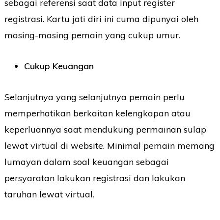
sebagai referensi saat data input register
registrasi. Kartu jati diri ini cuma dipunyai oleh
masing-masing pemain yang cukup umur.
Cukup Keuangan
Selanjutnya yang selanjutnya pemain perlu
memperhatikan berkaitan kelengkapan atau
keperluannya saat mendukung permainan sulap
lewat virtual di website. Minimal pemain memang
lumayan dalam soal keuangan sebagai
persyaratan lakukan registrasi dan lakukan
taruhan lewat virtual.