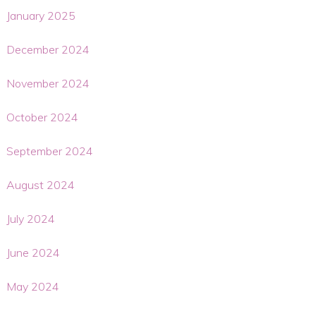
January 2025
December 2024
November 2024
October 2024
September 2024
August 2024
July 2024
June 2024
May 2024