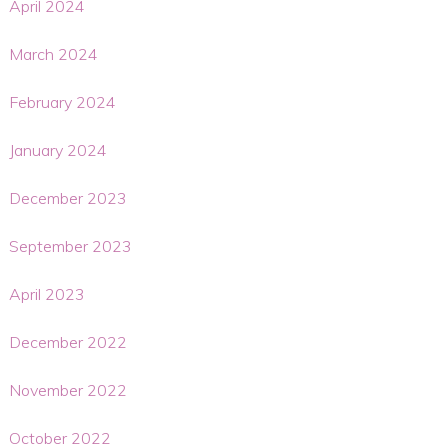
April 2024
March 2024
February 2024
January 2024
December 2023
September 2023
April 2023
December 2022
November 2022
October 2022