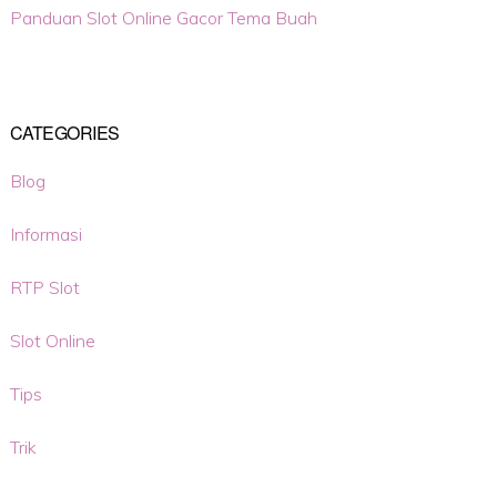
Panduan Slot Online Gacor Tema Buah
CATEGORIES
Blog
Informasi
RTP Slot
Slot Online
Tips
Trik