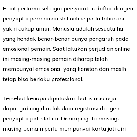
Point pertama sebagai persyaratan daftar di agen
penyuplai permainan slot online pada tahun ini
yakni cukup umur. Manusia adalah sesuatu hal
yang hendak benar-benar punya pengaruh pada
emosional pemain. Saat lakukan perjudian online
ini masing-masing pemain diharap telah
mempunyai emosional yang konstan dan masih
tetap bisa berlaku professional.
Tersebut kenapa diputuskan batas usia agar
dapat gabung dan lakukan registrasi di agen
penyuplai judi slot itu. Disamping itu masing-
masing pemain perlu mempunyai kartu jati diri