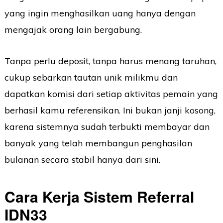
yang ingin menghasilkan uang hanya dengan
mengajak orang lain bergabung.
Tanpa perlu deposit, tanpa harus menang taruhan,
cukup sebarkan tautan unik milikmu dan
dapatkan komisi dari setiap aktivitas pemain yang
berhasil kamu referensikan. Ini bukan janji kosong,
karena sistemnya sudah terbukti membayar dan
banyak yang telah membangun penghasilan
bulanan secara stabil hanya dari sini.
Cara Kerja Sistem Referral
IDN33