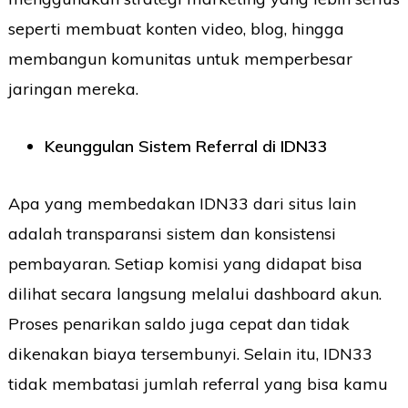
seperti membuat konten video, blog, hingga
membangun komunitas untuk memperbesar
jaringan mereka.
Keunggulan Sistem Referral di IDN33
Apa yang membedakan IDN33 dari situs lain
adalah transparansi sistem dan konsistensi
pembayaran. Setiap komisi yang didapat bisa
dilihat secara langsung melalui dashboard akun.
Proses penarikan saldo juga cepat dan tidak
dikenakan biaya tersembunyi. Selain itu, IDN33
tidak membatasi jumlah referral yang bisa kamu