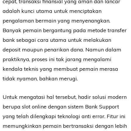
cepat, transaksi finansial yang aman dan lancar
adalah kunci utama untuk menciptakan
pengalaman bermain yang menyenangkan.
Banyak pemain bergantung pada metode transfer
bank sebagai cara utama untuk melakukan
deposit maupun penarikan dana.
Namun dalam
praktiknya, proses ini tak jarang mengalami
kendala teknis yang membuat pemain merasa
tidak nyaman, bahkan merugi.
Untuk mengatasi hal tersebut, hadir solusi modern
berupa slot online dengan sistem Bank Support
yang telah dilengkapi teknologi anti error.
Fitur ini
memungkinkan pemain bertransaksi dengan lebih