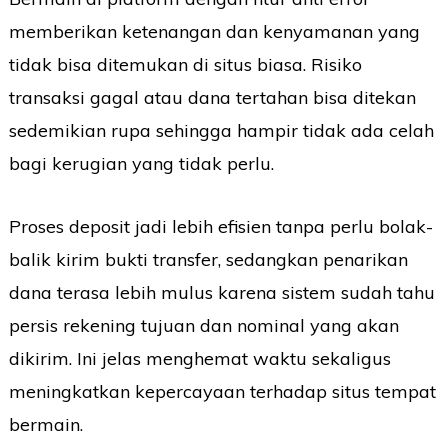
memberikan ketenangan dan kenyamanan yang
tidak bisa ditemukan di situs biasa. Risiko
transaksi gagal atau dana tertahan bisa ditekan
sedemikian rupa sehingga hampir tidak ada celah
bagi kerugian yang tidak perlu.
Proses deposit jadi lebih efisien tanpa perlu bolak-
balik kirim bukti transfer, sedangkan penarikan
dana terasa lebih mulus karena sistem sudah tahu
persis rekening tujuan dan nominal yang akan
dikirim. Ini jelas menghemat waktu sekaligus
meningkatkan kepercayaan terhadap situs tempat
bermain.