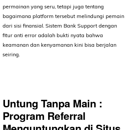
permainan yang seru, tetapi juga tentang
bagaimana platform tersebut melindungi pemain
dari sisi finansial. Sistem Bank Support dengan
fitur anti error adalah bukti nyata bahwa
keamanan dan kenyamanan kini bisa berjalan
seiring.
Untung Tanpa Main :
Program Referral
Menguntungkan di Situs