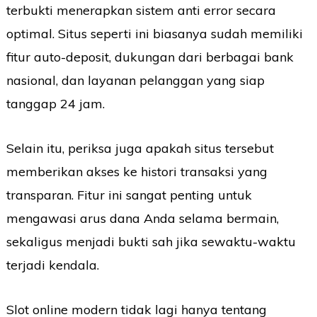
terbukti menerapkan sistem anti error secara
optimal. Situs seperti ini biasanya sudah memiliki
fitur auto-deposit, dukungan dari berbagai bank
nasional, dan layanan pelanggan yang siap
tanggap 24 jam.
Selain itu, periksa juga apakah situs tersebut
memberikan akses ke histori transaksi yang
transparan. Fitur ini sangat penting untuk
mengawasi arus dana Anda selama bermain,
sekaligus menjadi bukti sah jika sewaktu-waktu
terjadi kendala.
Slot online modern tidak lagi hanya tentang