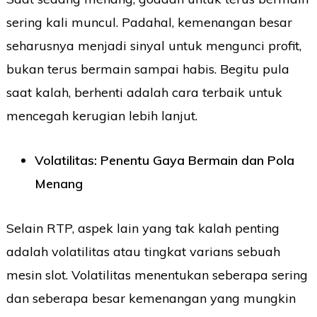
sering kali muncul. Padahal, kemenangan besar
seharusnya menjadi sinyal untuk mengunci profit,
bukan terus bermain sampai habis. Begitu pula
saat kalah, berhenti adalah cara terbaik untuk
mencegah kerugian lebih lanjut.
Volatilitas: Penentu Gaya Bermain dan Pola
Menang
Selain RTP, aspek lain yang tak kalah penting
adalah volatilitas atau tingkat varians sebuah
mesin slot. Volatilitas menentukan seberapa sering
Copyright © 2022 Realmoneyslots1 | All Rights Reserved
dan seberapa besar kemenangan yang mungkin