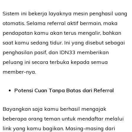
Sistem ini bekerja layaknya mesin penghasil uang
otomatis. Selama referral aktif bermain, maka
pendapatan kamu akan terus mengalir, bahkan
saat kamu sedang tidur. Ini yang disebut sebagai
penghasilan pasif, dan IDN33 memberikan
peluang ini secara terbuka kepada semua
member-nya.
Potensi Cuan Tanpa Batas dari Referral
Bayangkan saja kamu berhasil mengajak
beberapa orang teman untuk mendaftar melalui
link yang kamu bagikan. Masing-masing dari