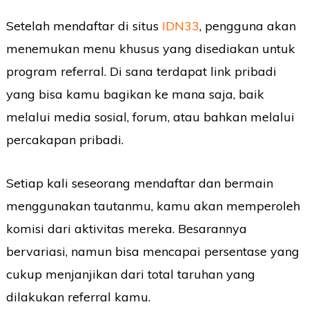
Setelah mendaftar di situs
IDN33
, pengguna akan
menemukan menu khusus yang disediakan untuk
program referral. Di sana terdapat link pribadi
yang bisa kamu bagikan ke mana saja, baik
melalui media sosial, forum, atau bahkan melalui
percakapan pribadi.
Setiap kali seseorang mendaftar dan bermain
menggunakan tautanmu, kamu akan memperoleh
komisi dari aktivitas mereka. Besarannya
bervariasi, namun bisa mencapai persentase yang
cukup menjanjikan dari total taruhan yang
dilakukan referral kamu.