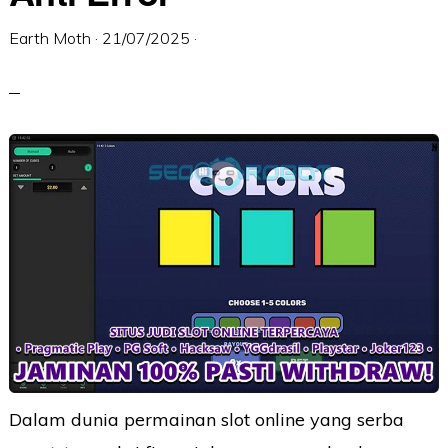
Earth Moth
·
21/07/2025
·
Dalam dunia permainan slot online yang serba