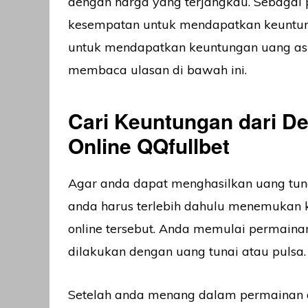
dengan harga yang terjangkau. Sebagai 
kesempatan untuk mendapatkan keuntunga
untuk mendapatkan keuntungan uang asl
membaca ulasan di bawah ini.
Cari Keuntungan dari Dep
Online QQfullbet
Agar anda dapat menghasilkan uang tuna
anda harus terlebih dahulu menemukan 
online tersebut. Anda memulai permaina
dilakukan dengan uang tunai atau pulsa.
Setelah anda menang dalam permainan 