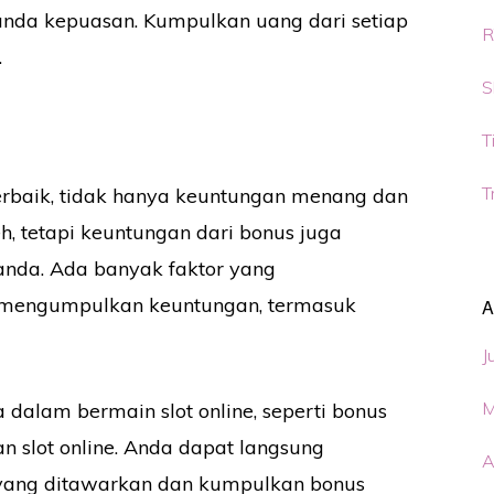
anda kepuasan. Kumpulkan uang dari setiap
R
.
S
T
T
terbaik, tidak hanya keuntungan menang dan
h, tetapi keuntungan dari bonus juga
da. Ada banyak faktor yang
mengumpulkan keuntungan, termasuk
A
J
M
dalam bermain slot online, seperti bonus
n slot online. Anda dapat langsung
A
 yang ditawarkan dan kumpulkan bonus