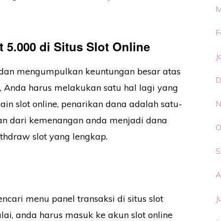
M
F
5.000 di Situs Slot Online
J
dan mengumpulkan keuntungan besar atas
D
 Anda harus melakukan satu hal lagi yang
in slot online, penarikan dana adalah satu-
N
an dari kemenangan anda menjadi dana
O
thdraw slot yang lengkap.
S
A
ari menu panel transaksi di situs slot
J
lai, anda harus masuk ke akun slot online