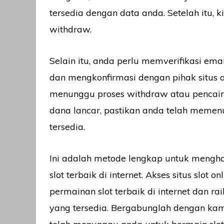
tersedia dengan data anda. Setelah itu, 
withdraw.
Selain itu, anda perlu memverifikasi em
dan mengkonfirmasi dengan pihak situs 
menunggu proses withdraw atau pencaira
dana lancar, pastikan anda telah memen
tersedia.
Ini adalah metode lengkap untuk mengh
slot terbaik di internet. Akses situs slot 
permainan slot terbaik di internet dan 
yang tersedia. Bergabunglah dengan kam