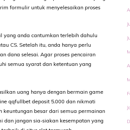
kirim formulir untuk menyelesaikan proses
A
J
ail yang anda cantumkan terlebih dahulu
J
atau CS.
Setelah itu, anda hanya perlu
M
n dana selesai. Agar proses pencairan
uhi semua syarat dan ketentuan yang
A
M
asilkan uang hanya dengan bermain game
F
online qqfullbet deposit 5.000 dan nikmati
J
raih keuntungan besar dari semua permainan
i dan jangan sia-siakan kesempatan yang
D